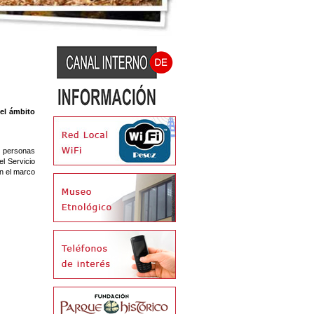
 el ámbito
de personas
el
Servicio
en el marco