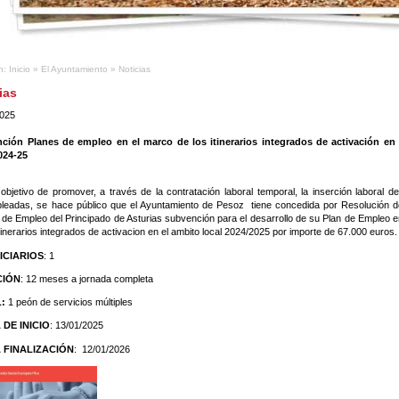
n:
Inicio
»
El Ayuntamiento
»
Noticias
ias
2025
ción Planes de empleo en el marco de los itinerarios integrados de activación en
2024-25
objetivo de promover, a través de la contratación laboral temporal, la inserción laboral 
leadas, se hace público que el Ayuntamiento de Pesoz tiene concedida por Resolución d
 de Empleo del Principado de Asturias subvención para el desarrollo de su Plan de Empleo 
itinerarios integrados de activacion en el ambito local 2024/2025 por importe de 67.000 euros.
ICIARIOS
: 1
CIÓN
: 12 meses a jornada completa
L
:
1 peón de servicios múltiples
 DE INICIO
: 13/01/2025
 FINALIZACIÓN
: 12
/01/2026