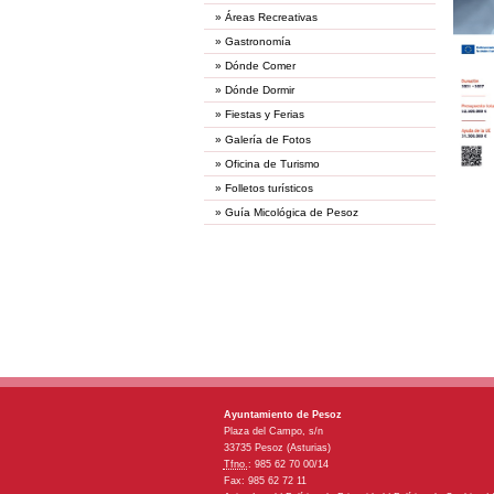
»
Áreas Recreativas
»
Gastronomía
»
Dónde Comer
»
Dónde Dormir
»
Fiestas y Ferias
»
Galería de Fotos
»
Oficina de Turismo
»
Folletos turísticos
»
Guía Micológica de Pesoz
Ayuntamiento de Pesoz
Plaza del Campo, s/n
33735 Pesoz (Asturias)
Tfno.
: 985 62 70 00/14
Fax: 985 62 72 11