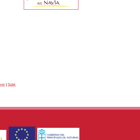
lver
|
Subir