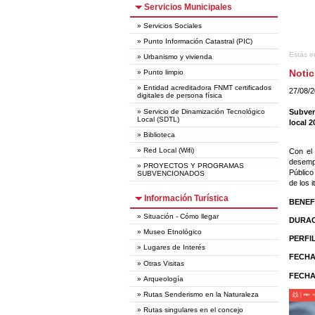
Servicios Municipales
»
Servicios Sociales
»
Punto Información Catastral (PIC)
Estás e
»
Urbanismo y vivienda
Notic
»
Punto limpio
»
Entidad acreditadora FNMT certificados
27/08/
digitales de persona física
»
Servicio de Dinamización Tecnológico
Subven
Local (SDTL)
local 
»
Biblioteca
»
Red Local (Wifi)
Con el 
desemp
»
PROYECTOS Y PROGRAMAS
Público
SUBVENCIONADOS
de los 
Información Turística
BENEF
»
Situación - Cómo llegar
DURA
»
Museo Etnológico
PERFI
»
Lugares de Interés
FECHA
»
Otras Visitas
FECHA
»
Arqueología
»
Rutas Senderismo en la Naturaleza
»
Rutas singulares en el concejo