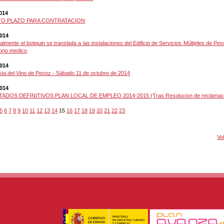
2014
TO PLAZO PARA CONTRATACION
2014
lmente el botiquin se translada a las instalaciones del Edificio de Servicios Múltiples de Peso
orio medico
2014
esta del Vino de Pesoz - Sábado 11 de octubre de 2014
2014
ADOS DEFINITIVOS PLAN LOCAL DE EMPLEO 2014-2015 (Tras Resolucion de reclamac
5
6
7
8
9
10
11
12
13
14
15
16
17
18
19
20
21
22
23
Vo