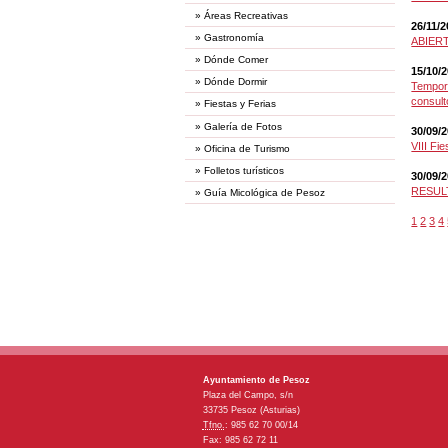
»
Áreas Recreativas
26/11/
»
Gastronomía
ABIER
»
Dónde Comer
15/10/
»
Dónde Dormir
Tempora
consult
»
Fiestas y Ferias
»
Galería de Fotos
30/09/
VIII Fi
»
Oficina de Turismo
»
Folletos turísticos
30/09/
RESULT
»
Guía Micológica de Pesoz
1
2
3
4
Ayuntamiento de Pesoz
Plaza del Campo, s/n
33735 Pesoz (Asturias)
Tfno.
: 985 62 70 00/14
Fax: 985 62 72 11