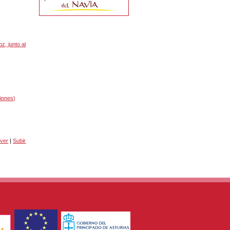
z, junto al
iones)
lver
|
Subir