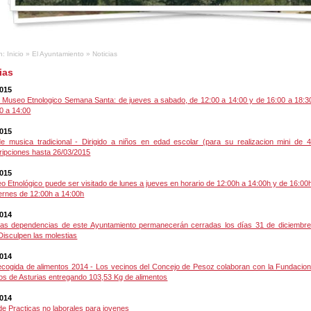
n:
Inicio
»
El Ayuntamiento
»
Noticias
ias
2015
 Museo Etnologico Semana Santa: de jueves a sabado, de 12:00 a 14:00 y de 16:00 a 18:3
0 a 14:00
2015
de musica tradicional - Dirigido a niños en edad escolar (para su realizacion mini de 
ripciones hasta 26/03/2015
2015
o Etnológico puede ser visitado de lunes a jueves en horario de 12:00h a 14:00h y de 16:00
iernes de 12:00h a 14:00h
2014
las dependencias de este Ayuntamiento permanecerán cerradas los días 31 de diciembre
Disculpen las molestias
2014
ecogida de alimentos 2014 - Los vecinos del Concejo de Pesoz colaboran con la Fundacio
os de Asturias entregando 103,53 Kg de alimentos
2014
de Practicas no laborales para jovenes