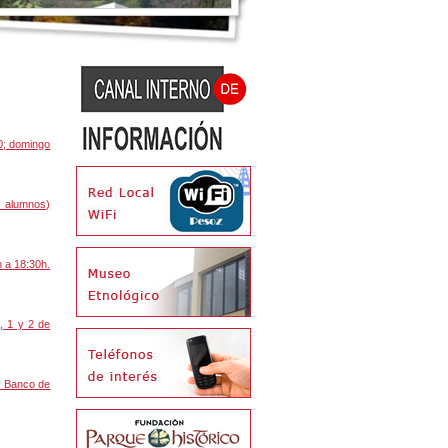
0; domingo
4 alumnos)
h a 18:30h.
, 1 y 2 de
n Banco de