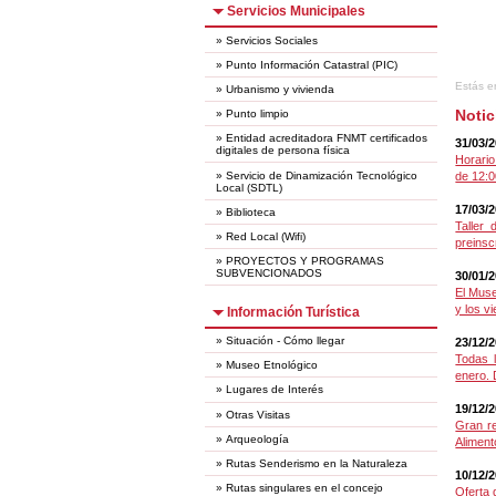
Servicios Municipales
»
Servicios Sociales
»
Punto Información Catastral (PIC)
Estás e
»
Urbanismo y vivienda
Notic
»
Punto limpio
»
Entidad acreditadora FNMT certificados
31/03/
digitales de persona física
Horario
»
Servicio de Dinamización Tecnológico
de 12:0
Local (SDTL)
17/03/
»
Biblioteca
Taller 
»
Red Local (Wifi)
preinsc
»
PROYECTOS Y PROGRAMAS
SUBVENCIONADOS
30/01/
El Muse
y los v
Información Turística
»
Situación - Cómo llegar
23/12/
Todas 
»
Museo Etnológico
enero. 
»
Lugares de Interés
19/12/
»
Otras Visitas
Gran r
»
Arqueología
Aliment
»
Rutas Senderismo en la Naturaleza
10/12/
»
Rutas singulares en el concejo
Oferta 