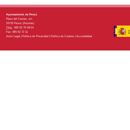
Ayuntamiento de Pesoz
Plaza del Campo, s/n
33735 Pesoz (Asturias)
Tfno.
: 985 62 70 00/14
Fax: 985 62 72 11
Aviso Legal
|
Política de Privacidad
|
Política de Cookies
|
Accesibilidad