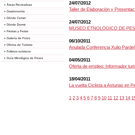
24/07/2012
»
Áreas Recreativas
Taller de Elaboración y Presenta
»
Gastronomía
»
Dónde Comer
24/07/2012
»
Dónde Dormir
MUSEO ETNOLÓGICO DE PES
»
Fiestas y Ferias
»
Galería de Fotos
06/10/2011
»
Oficina de Turismo
Anulada Conferencia Xulio Pardell
»
Folletos turísticos
»
Guía Micológica de Pesoz
04/05/2011
Oferta de empleo: Informador turi
18/04/2011
La vuelta Ciclista a Asturias en 
1
2
3
4
5
6
7
8
9
10
11
12
13
14
1