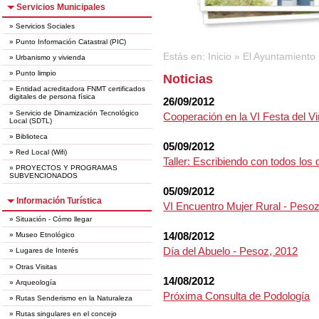
Servicios Municipales
»
Servicios Sociales
»
Punto Información Catastral (PIC)
Estás en:
Inicio
»
El Ayuntamiento
»
Urbanismo y vivienda
»
Punto limpio
Noticias
»
Entidad acreditadora FNMT certificados
digitales de persona física
26/09/2012
»
Servicio de Dinamización Tecnológico
Cooperación en la VI Festa del V
Local (SDTL)
»
Biblioteca
05/09/2012
»
Red Local (Wifi)
Taller: Escribiendo con todos los
»
PROYECTOS Y PROGRAMAS
SUBVENCIONADOS
05/09/2012
Información Turística
VI Encuentro Mujer Rural - Peso
»
Situación - Cómo llegar
14/08/2012
»
Museo Etnológico
Día del Abuelo - Pesoz, 2012
»
Lugares de Interés
»
Otras Visitas
14/08/2012
»
Arqueología
Próxima Consulta de Podología
»
Rutas Senderismo en la Naturaleza
»
Rutas singulares en el concejo