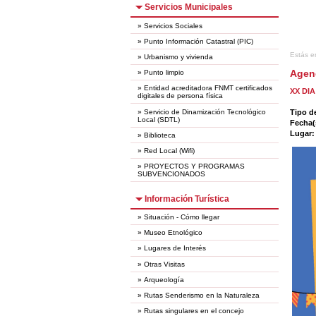
Servicios Municipales
»
Servicios Sociales
»
Punto Información Catastral (PIC)
Estás e
»
Urbanismo y vivienda
Agen
»
Punto limpio
»
Entidad acreditadora FNMT certificados
XX DI
digitales de persona física
»
Servicio de Dinamización Tecnológico
Tipo d
Local (SDTL)
Fecha(
Lugar
»
Biblioteca
»
Red Local (Wifi)
»
PROYECTOS Y PROGRAMAS
SUBVENCIONADOS
Información Turística
»
Situación - Cómo llegar
»
Museo Etnológico
»
Lugares de Interés
»
Otras Visitas
»
Arqueología
»
Rutas Senderismo en la Naturaleza
»
Rutas singulares en el concejo