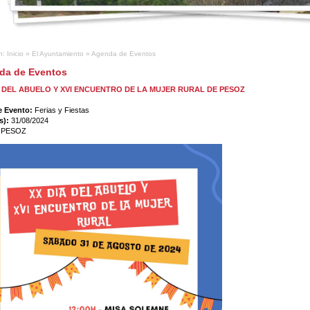
n:
Inicio
»
El Ayuntamiento
»
Agenda de Eventos
da de Eventos
A DEL ABUELO Y XVI ENCUENTRO DE LA MUJER RURAL DE PESOZ
e Evento:
Ferias y Fiestas
s):
31/08/2024
:
PESOZ