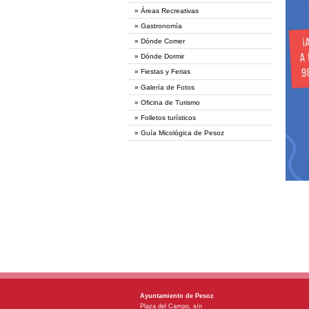
»
Áreas Recreativas
»
Gastronomía
»
Dónde Comer
»
Dónde Dormir
»
Fiestas y Ferias
»
Galería de Fotos
»
Oficina de Turismo
»
Folletos turísticos
»
Guía Micológica de Pesoz
Ayuntamiento de Pesoz
Plaza del Campo, s/n